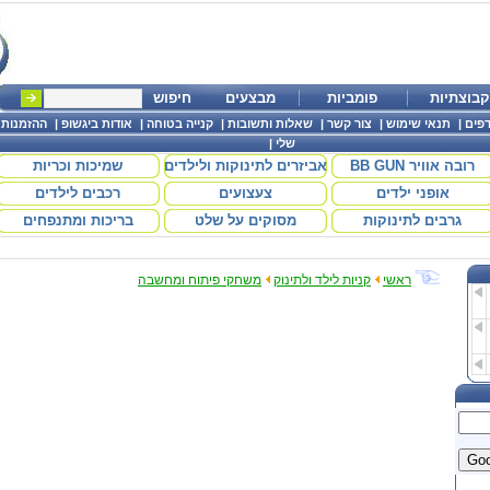
קבוצתיות
פומביות
מבצעים
חיפוש
פים
|
תנאי שימוש
|
צור קשר
|
שאלות ותשובות
|
קנייה בטוחה
|
אודות ביגשופ
|
ההזמנות
שלי
|
רובה אוויר BB GUN
אביזרים לתינוקות ולילדים
שמיכות וכריות
אופני ילדים
צעצועים
רכבים לילדים
גרבים לתינוקות
מסוקים על שלט
בריכות ומתנפחים
ראשי
קניות לילד ולתינוק
משחקי פיתוח ומחשבה