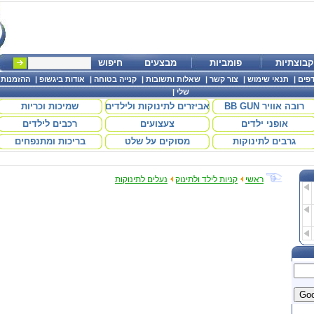
קבוצתיות
פומביות
מבצעים
חיפוש
פים
|
תנאי שימוש
|
צור קשר
|
שאלות ותשובות
|
קנייה בטוחה
|
אודות ביגשופ
|
ההזמנות
שלי
|
רובה אוויר BB GUN
אביזרים לתינוקות ולילדים
שמיכות וכריות
אופני ילדים
צעצועים
רכבים לילדים
גרבים לתינוקות
מסוקים על שלט
בריכות ומתנפחים
ראשי
קניות לילד ולתינוק
נעלים לתינוקות