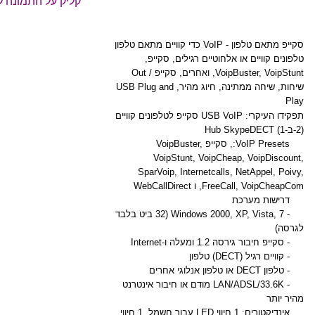
קליק על התמונה 
סקייפ מתאם טלפון - VoIP כדי קוויים מתאם טלפון
טלפונים קוויים או אלחוטיים רגילים, סקייפ,
VoipBuster, VoipStunt, ואחרים, סקייפ / Out
שיחות, שיחה ממתינה, חיוג מהיר, USB Plug and
Play
תפקידו העיקרי: USB VoIP סקייפ לטלפונים קוויים
(2-ב-1) Hub SkypeDECT
VoIP Presets:, סקייפ VoipBuster,
VoipStunt, VoipCheap, VoipDiscount,
SparVoip, Internetcalls, NetAppel, Poivy,
FreeCall, VoipCheapCom, ו WebCallDirect
דרישות מערכת
- Windows 2000, XP, Vista, 7 (32 ביט בלבד
לגרסה)
- סקייפ חיבור גירסה 1.2 ומעלה ו-Internet
- קוויים רגיל (DECT) טלפון
- טלפון DECT או טלפון אנלוגי אחרים
- LAN/ADSL/33.6K מודם או חיבור אינטרנט
מהיר יותר
אינדיקטורים: 1 חיווי LED עבור חשמל, 1 חיווי