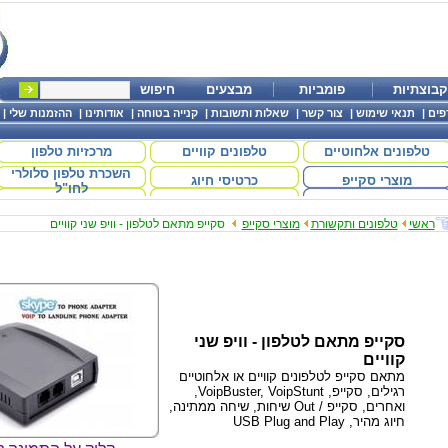
קבוצתיות
פומביות
מבצעים
חיפוש
פים
|
תנאי שימוש
|
צור קשר
|
שאלות ותשובות
|
קנייה בטוחה
|
אודותינו
|
ההזמנות שלי
|
טלפונים אלחוטיים
טלפונים קוויים
מרכזיות טלפון
השכרת טלפון סלולרי
מוצרי סקייפ
כרטיסי חיוג
לחו"ל
ראשי
טלפונים ותקשורת
מוצרי סקייפ
סקייפ מתאם לטלפון - וויפ שני קוויים
סקייפ מתאם לטלפון - וויפ שני
קוויים
מתאם סקייפ לטלפונים קוויים או אלחוטיים
רגילים, סקייפ, VoipBuster, VoipStunt,
ואחרים, סקייפ / Out שיחות, שיחה ממתינה,
חיוג מהיר, USB Plug and Play