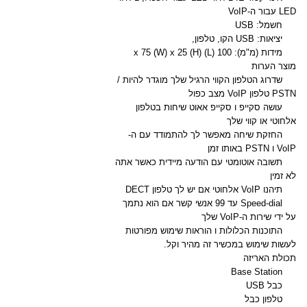
LED עבור ה-VoIP
חשמל: USB
יציאות: USB הקו, טלפון,
מידות (מ"מ): 100 (L) x 75 (W) x 25 (H)
מוצר הערות
שדרוג הטלפון הקווי הרגיל שלך מוגדר להיות /
PSTN טלפון VoIP מצב כפול
עושה סקייפ ו סקייפ אאוט שיחות בטלפון
אלחוטי או קווי שלך
החזקת שיחה מאפשר לך להתמודד עם ה-
VoIP ו PSTN באותו זמן
תשובה אוטומטי עם הודעה מיידית כאשר אתה
לא זמין
תיהנו VoIP אלחוטי אם יש לך טלפון DECT
Speed​​-dial עד 99 אנשי קשר אם הוא נתמך
על ידי שירות ה-VoIP שלך
התוכנות הכלולות ו הוראות שימוש מפורטות
לעשות שימוש במכשיר זה מהיר וקל.
תכולת האריזה
Base Station
כבל USB
טלפון כבל