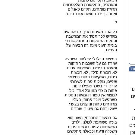
הכתובה תפרסם כתבות
ומאמרים, התקשורת האלקטרונית
תראיין מומחים, תקיים פאנלים
ואחר כך ירד הנושא מסדר היום.
?
כל אחד מאיתנו מבין, גם אם אינו
מקדיש לכך תמיד את המחשבה
והסקת המסקנות המתבקשות כי
בעיית העוני אינה רק הבעיה של
העניים.
במישור הכלכלי יש לעוני השפעה
ישירה גם על השכבות החזקות
ומעמד הביניים. משפחות עניות
ת
לא רוכשות נדל"ן, לא רוכשות
ריהוט, משקיעות פחות בטיפולי
שיניים, נזקקות פחות לשירותי
עורכי דין בשכר ואפילו קונות
ר
פחות מוצרי מזון וכל אחד יכול
למצוא אין ספור דוגמאות נוספות.
ם
כשמפעל מוכר פחות, בעליו
מרוויחים פחות ונוקטים בצעדי
ייעול ובהם גם פיטורי עובדים.
ת
גם במישור החברתי, העוני הוא
בעיה משותפת לכולנו. ילדים
ים
ממשפחות עניות רוכשים פחות
השכלה ודעת וככאלה מתקשים
כן