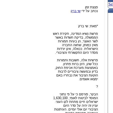
Se
פצצת זמן
נכתב על ידי
שי ברק
*מאת: שי ברק
פרשת נשיא המדינה, חקירת ראש
הממשלה, בדיקת חשדות באשר
לשר האוצר, הן בעיות חמורות
מאין כמותן, שחווה החברה
הישראלית. ככאלה, אינן יורדות
מסדר היום התקשורתי והציבורי.
פרשיות אלה, חשובות וחמורות
ככל שהן, הינן ברות פתרון.
באמצעות מערכת אכיפת החוק,
בדיון ובמעשה ציבוריים לרבות
הוקעת הציבור את נבחריו באם
ימצאו אשמים.
?
הבקר, פורסם כי על פי נתוני
המוסד לביטוח לאומי, 1,630,100
ישראלים חיים מתחת לקו העוני.
עניין זה יהיה על סדר היום
הציבורי יום אולי יומיים. העיתונות