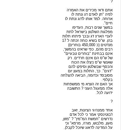
?
אתם ודאי מכירים את האמרה
לפיה "תן לאדם דג ונתת לו
ארוחה. למד אותו לדוג ונתת לו
חיים".
במשך שנים רבות, העדיפו
מפלגות השלטון בישראל לתת
לעניי הארץ דג ובכך פיתחו תלות
בהן. ש"ס בשיא כוחה זכתה ל 17
מנדטים (כ 450,000 בוחרים)
רבים מהם, כפי שראינו בהמשך,
אינם בבחינת "בוחרים טבעיים"
של ש"ס הם אינם חרדים. רק
שאנשי ש"ס ניצלו את הכוח
והכסף שבשלטון וסיפקו להם
"דגים". כך, התלות במעון יום
מסובסד וכדומה, הביאה להצלחה
בקלפי.
אך האם זה הוציא מי ממשפחות
אלה ממעגל העוני ? התשובה
ידועה לכל.
?
אחד ממנהיגי הציונות, זאב
ז'בוטינסקי אמר כי לכל אדם
נדרשים "חמשת המ"מין" ? "מזון,
מעון, מלבוש, מורה, מרפא" וכי
על המדינה לדאוג שיוכל לקבלן.