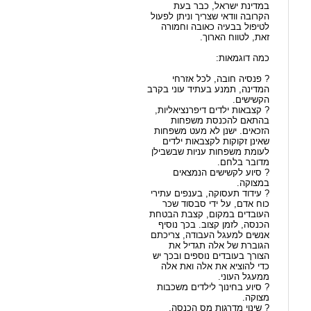
במדינת ישראל, כבר בעת
הקרובה וודאי שצריך וניתן לפעול
לטיפול בבעיה כאובה וחמורה
זאת, לטווח הארוך.
כמה דוגמאות:
? פנסיה חובה, לכל אזרחי
המדינה, תמנע בעתיד עוני בקרב
הקשישים.
? קצבאות ילדים דיפרנציאליות,
בהתאם להכנסת משפחות
הזכאים. ישנן לא מעט משפחות
שאינן זקוקות לקצבאות ילדים
לעומת משפחות עניות שבשבילן
מדובר בלחם.
? סיוע לקשישים הנמצאים
במצוקה.
? עידוד תעסוקה, בענפים עתירי
כוח אדם, על ידי סבסוד שכר
העובדים במקום, קצבת הבטחת
הכנסה, לזמן קצוב. בכך נוסיף
אנשים למעגל העבודה, צריכתם
הגוברת של אלה תגדיל את
הצורך בעובדים נוספים ובכך יש
כדי להוציא את אלה ואת אלה
ממעגל העוני.
? סיוע בחינוך לילדים משכבות
מצוקה.
? שינוי מדרגות מס הכנסה,