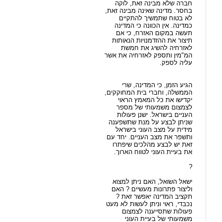
חברה שלא מבינה זאת, לוקה
בחסר. מדינה שאינה מבינה זאת,
לא בטוח שתמשיך להתקיים
כמדינה. אין הכוונה כי המדינה
תעשה במקום האזרח, כי אם
תיצור את ההזדמנויות הנאותות
לאזרחיה להשיג את חמשת
המ"מין ותספק לאזרחיה את אשר
עליה לספק.
הגיע הזמן, כי המדינה, שרי
הממשלה, וחברי בית המחוקקים,
יקדישו את כל המאמץ הראוי
לצמצום משמעותי של מספר
העניים בישראל. ישנן פעולות
שניתן לבצע על מנת שתשפענה
מידית על מצב העוני בישראל
ותשפר את מצב העניים. יחד עם
זאת יש לבצע מהלכים שיפתרו
את בעיית העוני לטווח הארוך.
?
ישאל השואל, האם ניתן למצוא
וליצור פתרונות מעשיים ? האם
תקציב המדינה יאפשר זאת ?
נכבדי, ראוי וניתן לעשות לא מעט
פעולות שתסייענה לצמצום
משמעותי של בעיית העוני