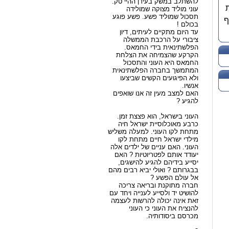
להשתלב במשק בעידן ההיי טק.
עוני מוליד מצוקה שמולידה
תסכול שמוליד פשע. פשע פוגע
ף
בכולם !
עד היום מתקיים לעיתים, דיון
ציבורי על הרכבת הממשלה
הפלשתינאית בידי החמאס.
הקרקע שהצמיחה את הצלחת
החמאס היא העוני והתסכול
המתמשך בחברה הפלשתינאית
ולא הפיגועים הקשים שביצעו
אנשיו.
האם למצב מעין זה אנו שואפים
להגיע ?
העוני בישראל, הוא פצצת זמן.
כרבע מאוכלוסיית ישראל חיה
מתחת לקו העוני. למעלה משליש
מילדי ישראל חיים מתחת לקו
העוני. האם עניים של ילדים אלה
יעודד אותם לפטריוטיות ? האם
יסייע בידיהם להגיע להישגים,
בבגרותם ? ואולי יביא רבים מהם
אל עולם הפשע ?
חברה מתוקנת ובריאה צריכה
להושיט יד ולסייע לענייה ויחד עם
זאת אינה יכולה להרשות לעצמה
להנציח את העוני כי העוני
מכרסם ביסודותיה.