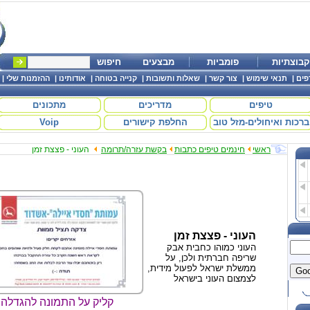
קבוצתיות
פומביות
מבצעים
חיפוש
פים
|
תנאי שימוש
|
צור קשר
|
שאלות ותשובות
|
קנייה בטוחה
|
אודותינו
|
ההזמנות שלי
|
טיפים
מדריכים
מתכונים
ברכות ואיחולים-מזל טוב
החלפת קישורים
Voip
ראשי
חינמים טיפים כתבות
בקשת עזרה/תרומה
העוני - פצצת זמן
העוני - פצצת זמן
העוני כמוהו כחבית אבק
שריפה חברתית ולכן, על
ממשלת ישראל לפעול מידית,
לצמצום העוני בישראל
קליק על התמונה להגדלה