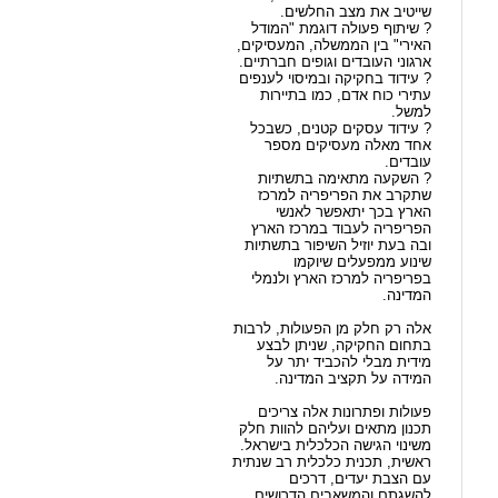
שייטיב את מצב החלשים.
? שיתוף פעולה דוגמת "המודל
האירי" בין הממשלה, המעסיקים,
ארגוני העובדים וגופים חברתיים.
? עידוד בחקיקה ובמיסוי לענפים
עתירי כוח אדם, כמו בתיירות
למשל.
? עידוד עסקים קטנים, כשבכל
אחד מאלה מעסיקים מספר
עובדים.
? השקעה מתאימה בתשתיות
שתקרב את הפריפריה למרכז
הארץ בכך יתאפשר לאנשי
הפריפריה לעבוד במרכז הארץ
ובה בעת יוזיל השיפור בתשתיות
שינוע ממפעלים שיוקמו
בפריפריה למרכז הארץ ולנמלי
המדינה.
אלה רק חלק מן הפעולות, לרבות
בתחום החקיקה, שניתן לבצע
מידית מבלי להכביד יתר על
המידה על תקציב המדינה.
פעולות ופתרונות אלה צריכים
תכנון מתאים ועליהם להוות חלק
משינוי הגישה הכלכלית בישראל.
ראשית, תכנית כלכלית רב שנתית
עם הצבת יעדים, דרכים
להשגתם והמשאבים הדרושים