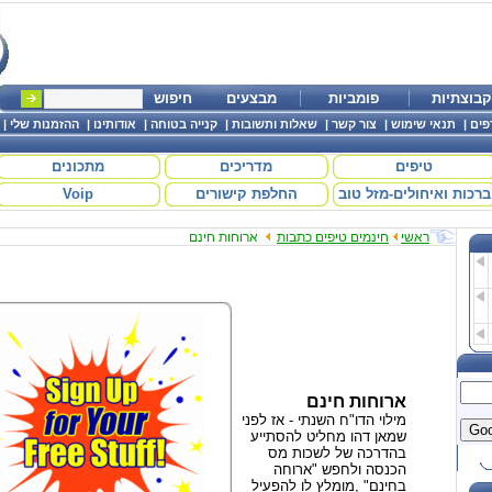
קבוצתיות
פומביות
מבצעים
חיפוש
פים
|
תנאי שימוש
|
צור קשר
|
שאלות ותשובות
|
קנייה בטוחה
|
אודותינו
|
ההזמנות שלי
|
טיפים
מדריכים
מתכונים
ברכות ואיחולים-מזל טוב
החלפת קישורים
Voip
ראשי
חינמים טיפים כתבות
ארוחות חינם
ארוחות חינם
מילוי הדו"ח השנתי - אז לפני
שמאן דהו מחליט להסתייע
בהדרכה של לשכות מס
הכנסה ולחפש "ארוחה
בחינם" ,מומלץ לו להפעיל