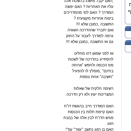
,האם יקבל מישהו בלשכות אלה
עליו את האחריות ? האם יפוצה
ף
המודרך ? האם למי מהמדריכים
ביטוח אחריות מקצועית ?
התשובה ,כמובן שלא !!!
ואם יתברר שההדרכה השגויה
גרמה למודרך לעבור על החוק
גם אז התשובה ,כמובן שלא !!!
אז לפני שמאן דהו מחליט
להסתייע בהדרכה של לשכות
מס הכנסה ולחפש "ארוחה
בחינם" ,מומלץ לו להפעיל
"חשיבה" אחת נוספת.
רשימה חלקית של שאלות
המצריכות יעוץ ולא רק הדרכה:
האם המודרך חייב בהגשת דו"ח
האם קיימת תלות בין הכנסות
מגיש הדו"ח לבין אלה של בן/בת
הזוג
האם בן הזוג נחשב "עוזר" עפ"י