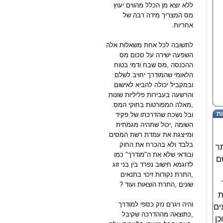
ללא יוצא מן הכלל מהווים יעוץ
מס המצריך מידה רבה של
אחריות.
לתשובה לכל אחת משאלות אלה
השפעה ישירה על סכום מס
ההכנסה ,מס שבח ודמי בטוח
הלאומי שהמודרך יחויב לשלם
ובמקביל יכולה להביא לאישום
והרשעה בעבירות פליליות שונות
,מאלה המפורטות בחוקי המס.
ת
ובל נשכח שהדרכתו של פקיד
השומה ,יכול שתהיה מגמתית
ומייצגת את עמדת רשת המסים
בלבד ולא בהכרח את החוק
ר
ובודאי שלא את ה"מודרך" כמו
ם
לדוגמא חישוב נפרד בין בני זוג
,התרת נקודות זיכוי בתנאים
שונים ,התרת הוצאות ועוד ?
ת
והיה ויגרם נזק כספי למודרך
ים
,כתוצאה מההדרכה שקיבל
כן