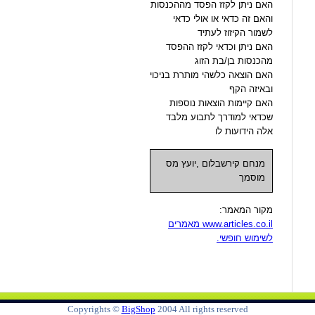
האם ניתן לקזז הפסד מההכנסות
והאם זה כדאי או אולי כדאי
לשמור הקיזוז לעתיד
האם ניתן וכדאי לקזז ההפסד
מהכנסות בן/בת הזוג
האם הוצאה כלשהי מותרת בניכוי
ובאיזה הקף
האם קיימות הוצאות נוספות
שכדאי למודרך לתבוע מלבד
אלה הידועות לו
מנחם קירשבלום ,יועץ מס
מוסמך
מקור המאמר:
www.articles.co.il מאמרים
לשימוש חופשי.
Copyrights ©
BigShop
2004 All rights reserved