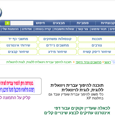
קבוצתיות
פומביות
מבצעים
חיפוש
פים
|
תנאי שימוש
|
צור קשר
|
שאלות ותשובות
|
קנייה בטוחה
|
אודותינו
|
ההזמנות שלי
|
תוכנות
קונסולות ומשחקים
מחשבי כף יד
צורבים
מחשבים ניידים
שירותי אינטרנט
שיחזור דיסק קשיח
שיחזור מידע
שיחזור קבצים
ראשי
מחשבים וציוד היקפי
תוכנה להיפוך עברית ויזואלית ללוגית, לוגית לויזואלית
תוכנה להיפוך עברית ויזואלית
ללוגית, לוגית לויזואלית
כלי פשוט להיפוך עברית שעדיין עובד גם
קליק על התמונה ל
בחלונות XP
לכאלה שעדיין זקוקים עבור דפי
אינטרנט עתיקים לבצע שינויים קלים