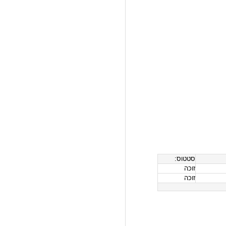
סטטוס:
זוכה
זוכה