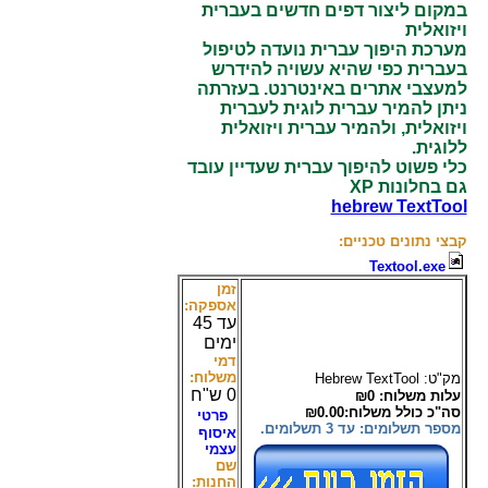
במקום ליצור דפים חדשים בעברית
ויזואלית
מערכת היפוך עברית נועדה לטיפול
בעברית כפי שהיא עשויה להידרש
למעצבי אתרים באינטרנט. בעזרתה
ניתן להמיר עברית לוגית לעברית
ויזואלית, ולהמיר עברית ויזואלית
ללוגית.
כלי פשוט להיפוך עברית שעדיין עובד
גם בחלונות XP
hebrew TextTool
קבצי נתונים טכניים:
Textool.exe
זמן
אספקה:
עד 45
ימים
דמי
משלוח:
מק"ט:
Hebrew TextTool
0 ש"ח
עלות משלוח: ₪0
סה"כ כולל משלוח:₪0.00
פרטי
מספר תשלומים: עד 3 תשלומים.
איסוף
עצמי
שם
החנות: