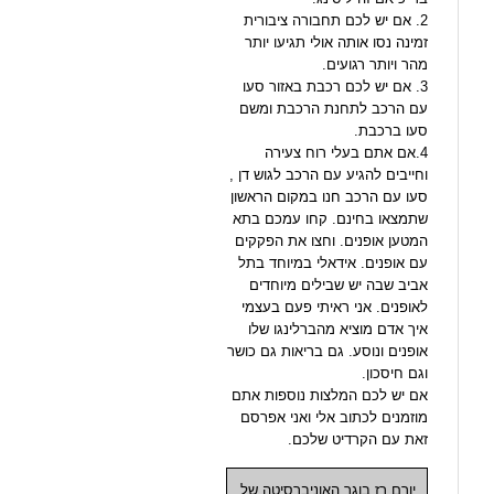
2. אם יש לכם תחבורה ציבורית
זמינה נסו אותה אולי תגיעו יותר
מהר ויותר רגועים.
3. אם יש לכם רכבת באזור סעו
עם הרכב לתחנת הרכבת ומשם
סעו ברכבת.
4.אם אתם בעלי רוח צעירה
וחייבים להגיע עם הרכב לגוש דן ,
סעו עם הרכב חנו במקום הראשון
שתמצאו בחינם. קחו עמכם בתא
המטען אופנים. וחצו את הפקקים
עם אופנים. אידאלי במיוחד בתל
אביב שבה יש שבילים מיוחדים
לאופנים. אני ראיתי פעם בעצמי
איך אדם מוציא מהברלינגו שלו
אופנים ונוסע. גם בריאות גם כושר
וגם חיסכון.
אם יש לכם המלצות נוספות אתם
מוזמנים לכתוב אלי ואני אפרסם
זאת עם הקרדיט שלכם.
יורם רז בוגר האוניברסיטה של