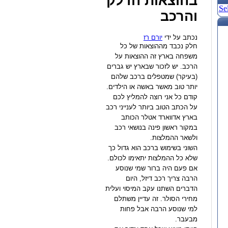
בהוצאות הדלק
Se
והרכב
נכתב על ידי
יורם רז
חלק נכבד מההוצאות של כל
משפחה בארץ זה ההוצאות על
הרכב. יש לזכור שבארץ יש גברים
(בעיקר) שמטפלים ברכב שלהם
יותר טוב מאשר באשה או הילדים.
קודם כל אני רוצה להמליץ לכם
על הכתב הטוב ביותר לענייני רכב
בארץ אדווארד אטלר הכותב
במקור ראשון פינה בנושאי רכב
ולשאר ההמלצות.
השוני בשימוש ברכב הוא גדול כך
שלא כל ההמלצות יתאימו לכולם.
אם פעם היה ברור שמי שנוסע
הרבה צריך רכב דיזל, היום
הדברים השתנו עקב המיסוי ועלית
מחירי הסולר. זה עדיין משתלם
למי שנוסע הרבה אבל פחות
מבעבר.