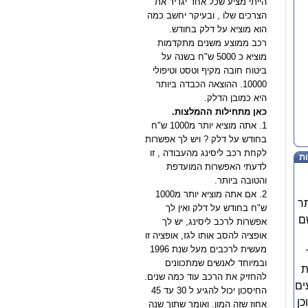
הייתי מציע שכל אחד יגדיר את
הצרכים שלו , ובעיקר יחשב כמה
הוא מוציא על דלק בחודש.
רכב ממוצע משנים מתקדמות
מוציא כ 5000 ש"ח בשנה על
ביטוח חובה מקיף וטסט וטיפולי
10000. ההוצאה הכבדה ביותר
היא כמובן הדלק.
כאן מתחילות ההמלצות.
1. אתה מוציא יותר מ1000 ש"ח
בחודש על דלק ? ויש לך אפשרות
לקחת רכב ליסינג מהעבודה , זו
ת
לדעתי האפשרות המועדפת
והטובה ביותר.
2. אם אתה מוציא יותר מ1000
ר
ש"ח בחודש על דלק ואין לך
ם
אפשרות לרכב ליסינג, יש לך
אופציה להסב אותו לגז, אופציה זו
מעשית לרכבים מעל שנת 1996
ובמיוחד לאנשים שמתכוונים
ת
להחזיק את הרכב עוד כמה שנים.
ים
החיסכון יכול להגיע ל 30 עד 45
כן
אחוז שזה המון. ואומר שתוך שנה