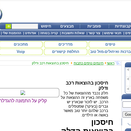
קבוצתיות
פומביות
מבצעים
חיפוש
פים
|
תנאי שימוש
|
צור קשר
|
שאלות ותשובות
|
קנייה בטוחה
|
אודותינו
|
ההזמנות שלי
|
טיפים
מדריכים
מתכונים
ברכות ואיחולים-מזל טוב
החלפת קישורים
Voip
ראשי
חינמים טיפים כתבות
חיסכון בהוצאות רכב ודלק
חיסכון בהוצאות רכב
ודלק
חלק נכבד מההוצאות של כל
משפחה בארץ זה ההוצאות על
קליק על התמונה להגדלה
הרכב. יש לזכור שבארץ יש
גברים (בעיקר) שמטפלים
ברכב שלהם יותר טוב מאשר
באשה או הילדים.
חיסכון