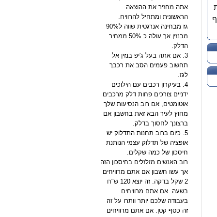
אתה מחזיר את ההוצאה
הראשונית ומתחיל להרוויח.
ף
גז מבחינה אנרגטית שווה ל90%
מבנזין אך עולה כ 50% ממחיר
הדלק.
3. אם אתה בעל ג'יפ בנזין אל
תחשוב פעמים הסב את רכבך
לגז.
4. בעיקרון רכבים עם הילוכים
ידניים צורכים פחות דלק מרכבים
אוטומטים, אם רוב הנסיעות שלך
מחוץ לעיר הבא זאת בחשבון אם
ברצונך לחסוך בדלק.
5. כיום ברוב תחנות התדלוק יש
אופציה של תדלוק עצמי הנותנת
חיסכון של כמה שקלים.
רוב האנשים מזלזלים בחיסכון הזה
אך עשו חשבון אם אתם מרוויחים
2 שקל בדקה. זה יוצא 120 ש"ח
בשעה. אם אתם מרוויחים
בעבודה שלכם יותר וותרו על זה
זה כסף קטן. אם אתם מרוויחים