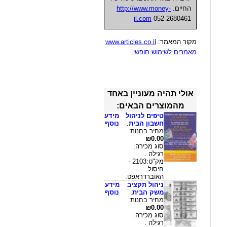
החיים.
http://www.money-
il.com
052-2680461
מקור המאמר:
www.articles.co.il
מאמרים לשימוש חופשי.
אולי תהיה מעוניין באחד
מהמוצרים הבאים:
טיפים לניהול
מידע
חשבון הבית
.
נוסף
מחיר בחנות:
₪0.00
סוג מכירה:
רגילה .
מק"ט:2103 -
חיסול
האוברדראפט.
ניהול תקציב
מידע
משק הבית
.
נוסף
מחיר בחנות:
₪0.00
סוג מכירה:
רגילה .