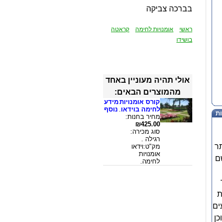
בברכה צביקה
ראשי
אומנויות לחימה
קראטה
בושידו
אולי תהיה מעוניין באחד
מהמוצרים הבאים:
קורס אומנויות
מידע
לחימה בוידאו
.
נוסף
ת
מחיר בחנות:
₪425.00
סוג מכירה:
רגילה .
ר
מק"ט:וידאו
אומנויות
ם
לחימה.
ת
ים
כן