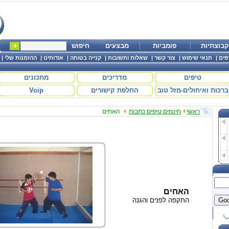
קבוצתיות
פומביות
מבצעים
חיפוש
פים
|
תנאי שימוש
|
צור קשר
|
שאלות ותשובות
|
קנייה בטוחה
|
אודותינו
|
ההזמנות שלי
|
טיפים
מדריכים
מתכונים
ברכות ואיחולים-מזל טוב
החלפת קישורים
Voip
ראשי
חינמים טיפים כתבות
האחים
האחים
התקפה לפנים והגנה