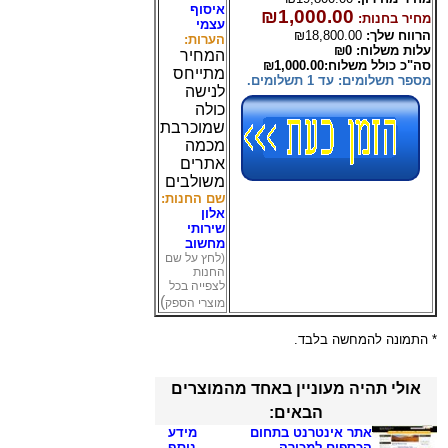
איסוף
₪1,000.00
מחיר בחנות:
עצמי
הרווח שלך:
₪18,800.00
הערות:
עלות משלוח: ₪0
המחיר
סה"כ כולל משלוח:₪1,000.00
מתייחס
מספר תשלומים: עד 1 תשלומים.
לנישה
כולה
שמוכרבת
מכמה
אתרים
משולבים
שם החנות:
אלון
שירותי
מחשוב
(לחץ על שם
החנות
לצפייה בכל
)
מוצרי הספק
* התמונה להמחשה בלבד.
אולי תהיה מעוניין באחד מהמוצרים
הבאים:
אתר אינטרנט בתחום
מידע
הכספים למכירה
.
נוסף