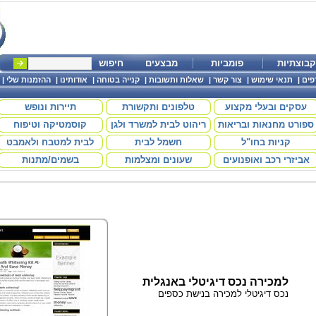
קבוצתיות
פומביות
מבצעים
חיפוש
פים
|
תנאי שימוש
|
צור קשר
|
שאלות ותשובות
|
קנייה בטוחה
|
אודותינו
|
ההזמנות שלי
|
עסקים ובעלי מקצוע
טלפונים ותקשורת
תיירות ונופש
ספורט מחנאות ובריאות
ריהוט לבית למשרד ולגן
קוסמטיקה וטיפוח
קניות בחו"ל
חשמל לבית
לבית למטבח ולאמבט
אביזרי רכב ואופנועים
שעונים ומצלמות
בשמים/מתנות
למכירה נכס דיגיטלי באנגלית
נכס דיגיטלי למכירה בנישת כספים