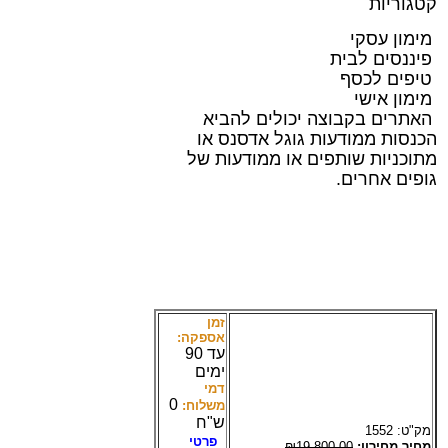
קטגוריות
מימון עסקי
פיננסים לבית
טיפים לכסף
מימון אישי
האתרים בקבוצה יכולים להביא
הכנסות ממודעות גוגל אדסנס או
מתוכניות שותפים או ממודעות של
גופים אחרים.
זמן
אספקה:
עד 90
ימים
דמי
0
משלוח:
ש"ח
מק"ט:
1552
פרטי
מחיר מחירון:
₪19,800.00